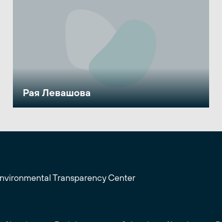
Рая Левашова
Environmental Transparency Center